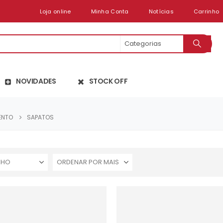
Loja online
Minha Conta
Notícias
Carrinho
NOVIDADES
STOCK OFF
ENTO
SAPATOS
NHO