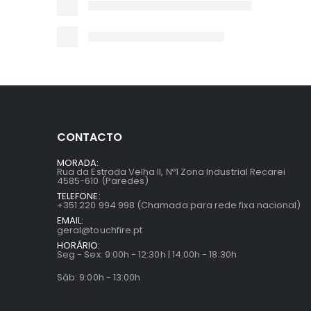
CONTACTO
MORADA:
Rua da Estrada Velha II, Nº1 Zona Industrial Recarei
4585-610 (Paredes)
TELEFONE:
+351 220 994 998 (Chamada para rede fixa nacional)
EMAIL:
geral@touchfire.pt
HORÁRIO:
Seg - Sex: 9:00h - 12:30h | 14:00h - 18:30h
Sáb: 9:00h - 13:00h