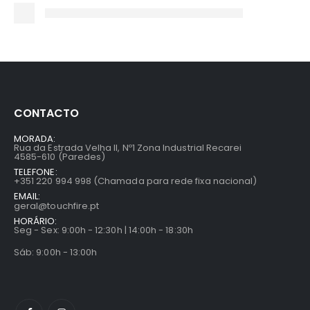
CONTACTO
MORADA:
Rua da Estrada Velha II, Nº1 Zona Industrial Recarei
4585-610 (Paredes)
TELEFONE:
+351 220 994 998 (Chamada para rede fixa nacional)
EMAIL:
geral@touchfire.pt
HORÁRIO:
Seg - Sex: 9:00h - 12:30h | 14:00h - 18:30h
Sáb: 9:00h - 13:00h