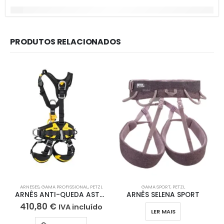
PRODUTOS RELACIONADOS
ARNESES
,
GAMA PROFISSIONAL
,
PETZL
GAMA SPORT
,
PETZL
ARNÊS ANTI-QUEDA ASTRO ® BOD FAST PETZL
ARNÊS SELENA SPORT
410,80
€
IVA incluído
LER MAIS