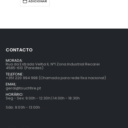
ADICIONAR
CONTACTO
MORADA:
Rua da Estrada Velha II, Nº1 Zona Industrial Recarei
4585-610 (Paredes)
TELEFONE:
+351 220 994 998 (Chamada para rede fixa nacional)
EMAIL:
geral@touchfire.pt
HORÁRIO:
Seg - Sex: 9:00h - 12:30h | 14:00h - 18:30h
Sáb: 9:00h - 13:00h