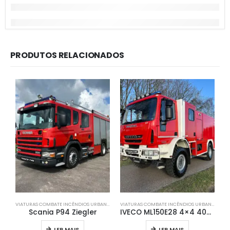
PRODUTOS RELACIONADOS
VIATURAS COMBATE INCÊNDIOS URBANOS / INDUSTRIAS
,
VIATURAS ESPECIAIS
VIATURAS COMBATE INCÊNDIOS URBANOS / INDUSTRIAS
Scania P94 Ziegler
IVECO ML150E28 4×4 4000 LITROS DE ÁGUA + 500 LITROS DE ESPUMA
LER MAIS
LER MAIS