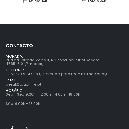
ADICIONAR
ADICIONAR
CONTACTO
MORADA:
Rua da Estrada Velha II, Nº1 Zona Industrial Recarei
4585-610 (Paredes)
TELEFONE:
+351 220 994 998 (Chamada para rede fixa nacional)
EMAIL:
geral@touchfire.pt
HORÁRIO:
Seg - Sex: 9:00h - 12:30h | 14:00h - 18:30h
Sáb: 9:00h - 13:00h