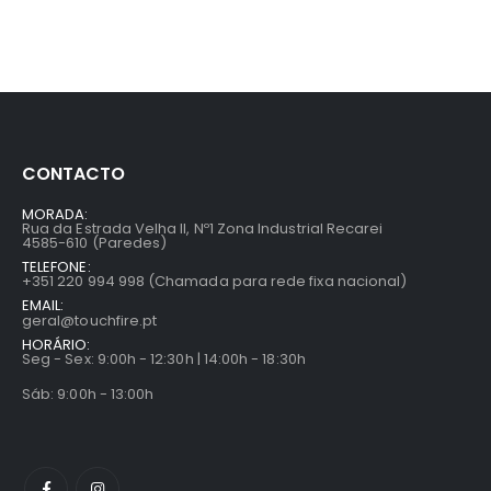
CONTACTO
MORADA:
Rua da Estrada Velha II, Nº1 Zona Industrial Recarei
4585-610 (Paredes)
TELEFONE:
+351 220 994 998 (Chamada para rede fixa nacional)
EMAIL:
geral@touchfire.pt
HORÁRIO:
Seg - Sex: 9:00h - 12:30h | 14:00h - 18:30h
Sáb: 9:00h - 13:00h