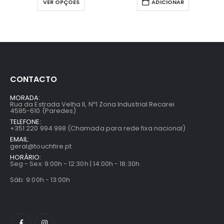
VER OPÇÕES
ADICIONAR
CONTACTO
MORADA:
Rua da Estrada Velha II, Nº1 Zona Industrial Recarei
4585-610 (Paredes)
TELEFONE:
+351 220 994 998 (Chamada para rede fixa nacional)
EMAIL:
geral@touchfire.pt
HORÁRIO:
Seg - Sex: 9:00h - 12:30h | 14:00h - 18:30h
Sáb: 9:00h - 13:00h