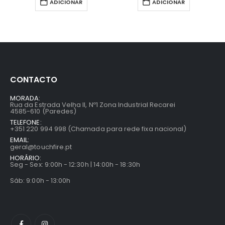
ADICIONAR
ADICIONAR
CONTACTO
MORADA:
Rua da Estrada Velha II, Nº1 Zona Industrial Recarei
4585-610 (Paredes)
TELEFONE:
+351 220 994 998 (Chamada para rede fixa nacional)
EMAIL:
geral@touchfire.pt
HORÁRIO:
Seg - Sex: 9:00h - 12:30h | 14:00h - 18:30h
Sáb: 9:00h - 13:00h