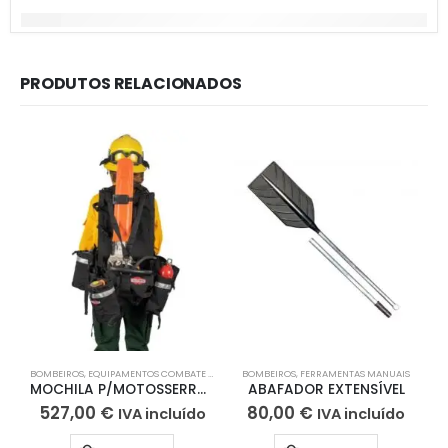
PRODUTOS RELACIONADOS
BOMBEIROS
,
EQUIPAMENTOS COMBATE FOGOS ESPAÇOS NATURAIS / FLORESTAIS
BOMBEIROS
,
FERRAMENTAS MANUAIS
,
MOCHILAS F
MOCHILA P/MOTOSSERRA TRUENORTH CHAINSAW PAK
ABAFADOR EXTENSÍVEL
527,00
€
80,00
€
IVA incluído
IVA incluído