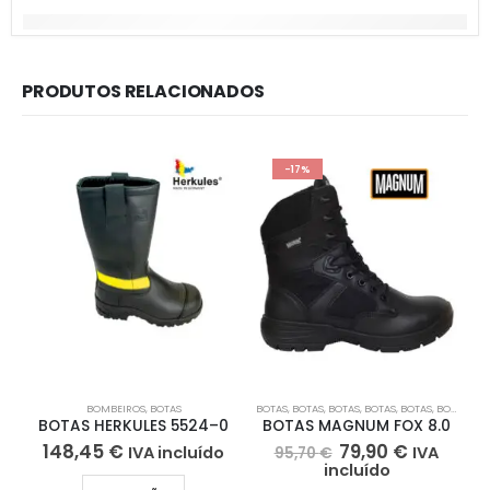
PRODUTOS RELACIONADOS
-17%
BOMBEIROS
,
BOTAS
BOTAS
,
BOTAS
,
BOTAS
,
BOTAS
,
BOTAS
,
BOTAS
,
BO
B
BOTAS HERKULES 5524–0
BOTAS MAGNUM FOX 8.0
148,45
€
79,90
€
IVA incluído
IVA
95,70
€
incluído