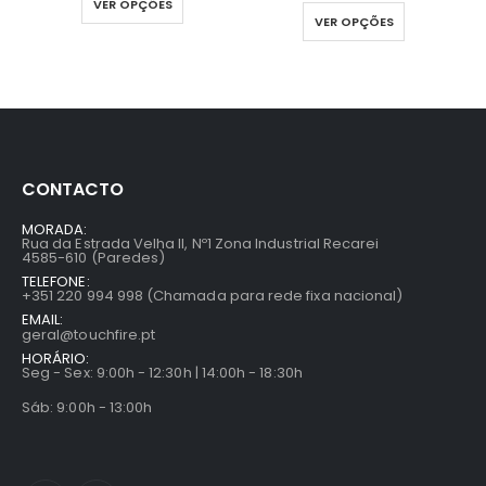
VER OPÇÕES
VER OPÇÕES
CONTACTO
MORADA:
Rua da Estrada Velha II, Nº1 Zona Industrial Recarei
4585-610 (Paredes)
TELEFONE:
+351 220 994 998 (Chamada para rede fixa nacional)
EMAIL:
geral@touchfire.pt
HORÁRIO:
Seg - Sex: 9:00h - 12:30h | 14:00h - 18:30h
Sáb: 9:00h - 13:00h