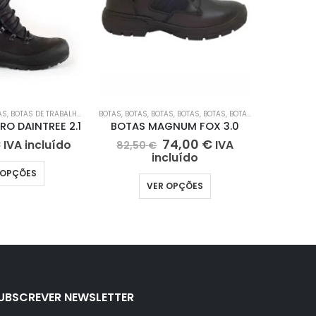
RCITO
AS
,
BOTAS DE TRABALHO COM BIQUEIRA DE AÇO
,
GNR
,
GUARDA PRISIONAL
BOTAS
,
PROTEÇÃO CIVIL
,
BOTAS
,
BOTAS
,
CALÇADO
,
BOTAS
,
BOTAS
,
BOTAS
,
BOTAS
BOTAS
,
BOTAS
,
BOTAS
,
BO
O DAINTREE 2.1
BOTAS MAGNUM FOX 3.0
BOTAS 
€
74,00
€
166,5
IVA incluído
IVA
82,50
€
incluído
 OPÇÕES
VER OPÇÕES
UBSCREVER NEWSLETTER