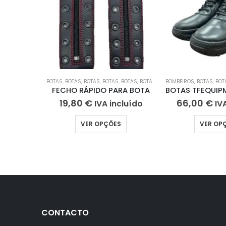
BOTAS
,
BOTAS
,
BOTAS
,
BOTAS
,
BOTAS
,
BOTAS
,
BOTAS
BOMBEIROS
,
BOTAS DE TRABALH
,
BOTAS
,
BOT
FECHO RÁPIDO PARA BOTA
19,80
€
66,00
€
IVA incluído
IV
VER OPÇÕES
VER OP
CONTACTO