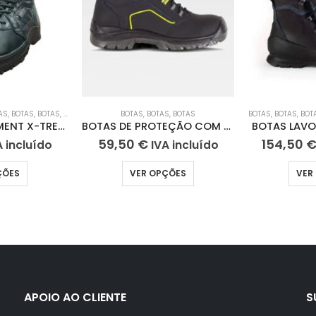
O
AS
,
BOTAS
,
BOTAS
,
BOTAS
,
BOTAS
,
BOTAS DE TRABALHO
BOTAS
,
BOTAS
,
BOTAS
,
CRUZ VERMELHA PORTUGUESA
BOTAS
,
BOTAS
,
,
EXÉ
BOT
BOTAS TFEQUIPMENT X-TREME 2019
BOTAS DE PROTEÇÃO COM ALTA VISIBILIDADE
BOTAS LAVOR
59,50
€
154,50
A incluído
IVA incluído
ÇÕES
VER OPÇÕES
VER
APOIO AO CLIENTE
S