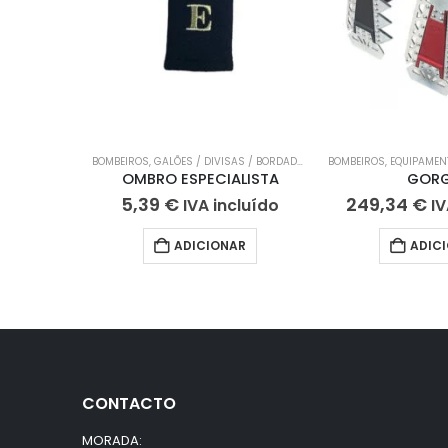
BOMBEIROS
,
GALÕES / DIVISAS / BORDADOS
BOMBEIROS
,
EQUIPAMENTO SAPA
OMBRO ESPECIALISTA
GORG
5,39
€
249,34
€
IVA incluído
IV
ADICIONAR
ADIC
CONTACTO
MORADA: