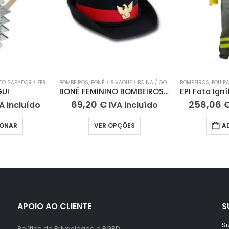
DOR / FERRAMENTAS MANUAIS
BOMBEIROS
,
BONÉ / BIVAQUE / BOINA / GORRO
,
EQUIPAMENTOS COMBATE FOGOS ESPAÇOS NATURA
,
FARDA DE GALA
BOMBEIROS
,
EQUIPAMEN
UI
BONÉ FEMININO BOMBEIROS DE 1ª CLASSE
69,20
€
258,06
A incluído
IVA incluído
IONAR
VER OPÇÕES
A
APOIO AO CLIENTE
S
Su
Política de Privacidade e RGPD