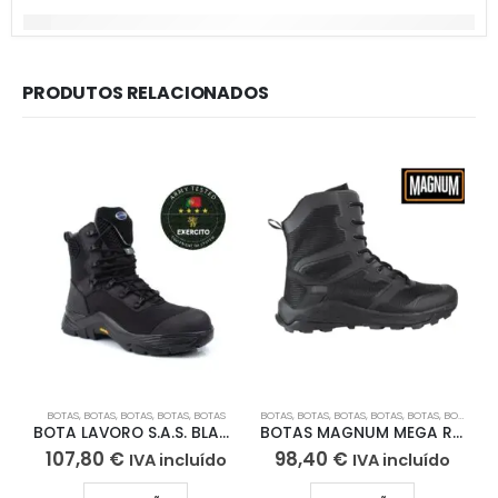
PRODUTOS RELACIONADOS
BOTAS
,
BOTAS
,
BOTAS
,
BOTAS
,
BOTAS
BOTAS
,
BOTAS
,
BOTAS
,
BOTAS
,
BOTAS
,
BOTAS
,
BO
B
BOTA LAVORO S.A.S. BLACK BOOT
BOTAS MAGNUM MEGA RANGER HI
107,80
€
98,40
€
IVA incluído
IVA incluído