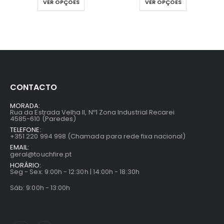
VER OPÇÕES
VER OPÇÕES
CONTACTO
MORADA:
Rua da Estrada Velha II, Nº1 Zona Industrial Recarei
4585-610 (Paredes)
TELEFONE:
+351 220 994 998 (Chamada para rede fixa nacional)
EMAIL:
geral@touchfire.pt
HORÁRIO:
Seg - Sex: 9:00h - 12:30h | 14:00h - 18:30h
Sáb: 9:00h - 13:00h