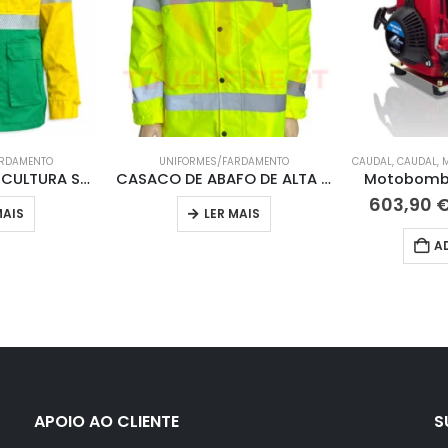
ARDAMENTO
UNIFORMES/FARDAMENTO
CAUDAL
,
CAUDAL
,
DOLMAN DE SILVICULTURA SAPADOR FLORESTAL TF 2.3
CASACO DE ABAFO DE ALTA VISIBILIDADE SAPADOR FLORESTAL TF
Motobomb
603,90
MAIS
LER MAIS
A
APOIO AO CLIENTE
S