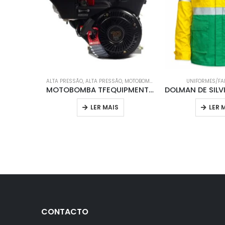
ALTA PRESSÃO
,
ALTA PRESSÃO
,
MOTOBOMBAS
,
SAPADORES FLORESTAIS
UNIFORMES/F
MOTOBOMBA TFEQUIPMENT VANGUARD 10.0 Gross HP + BOMBA CENTRÍFUGA (BRONZE)
LER MAIS
LER 
CONTACTO