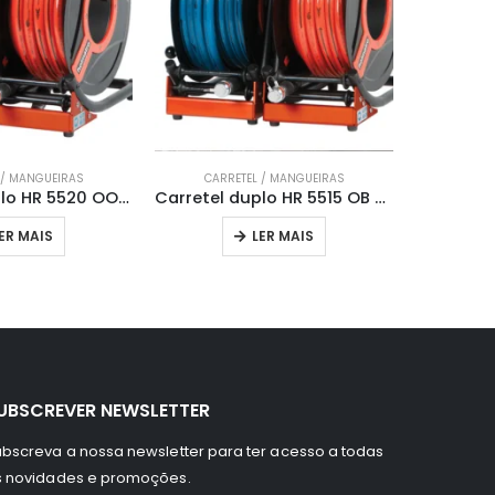
 / MANGUEIRAS
CARRETEL / MANGUEIRAS
CARR
Carretel duplo HR 5520 OO Holmatro
Carretel duplo HR 5515 OB Holmatro
ER MAIS
LER MAIS
UBSCREVER NEWSLETTER
bscreva a nossa newsletter para ter acesso a todas
s novidades e promoções.