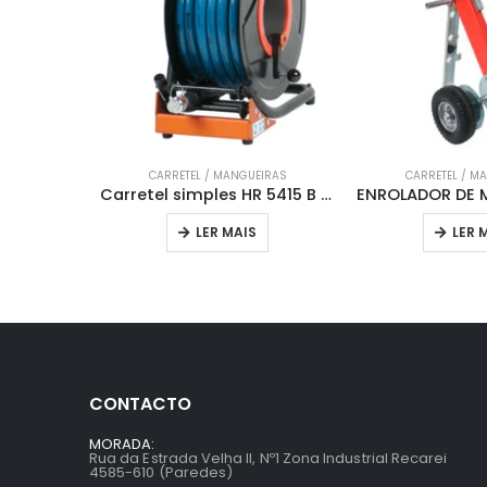
CARRETEL / MANGUEIRAS
CARRETEL / M
Carretel simples HR 5415 B Holmatro
LER MAIS
LER 
CONTACTO
MORADA:
Rua da Estrada Velha II, Nº1 Zona Industrial Recarei
4585-610 (Paredes)