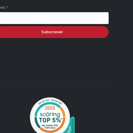
AIL
*
Subscrever