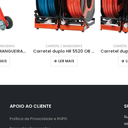
ANGUEIRAS
CARRETEL / MANGUEIRAS
CARRETEL
ENROLADOR DE MANGUEIRAS MÓVEL TF
Carretel duplo HR 5520 OB Holmatro
MAIS
LER MAIS
L
APOIO AO CLIENTE
S
Su
Política de Privacidade e RGPD
a