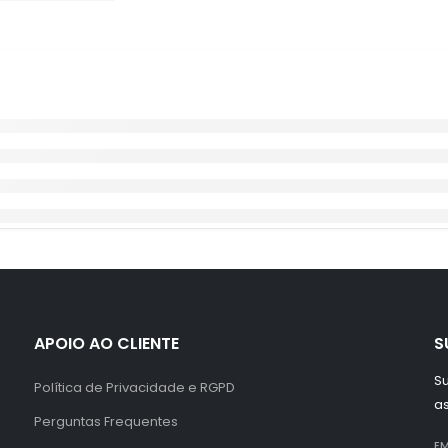
APOIO AO CLIENTE
S
Su
Política de Privacidade e RGPD
a
Perguntas Frequentes
EM