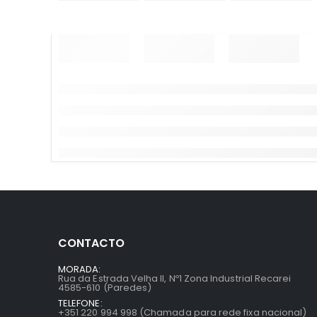
CONTACTO
MORADA:
Rua da Estrada Velha II, Nº1 Zona Industrial Recarei
4585-610 (Paredes)
TELEFONE:
+351 220 994 998 (Chamada para rede fixa nacional)