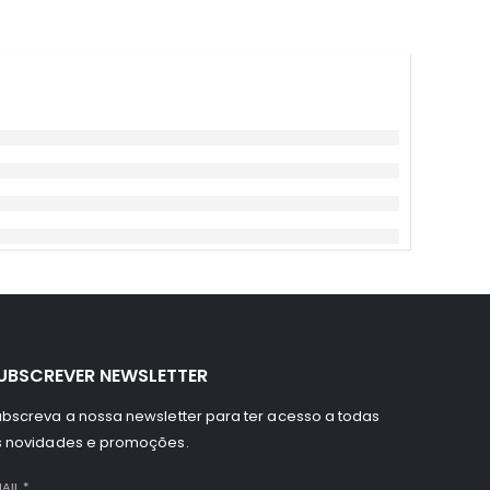
UBSCREVER NEWSLETTER
bscreva a nossa newsletter para ter acesso a todas
s novidades e promoções.
AIL
*