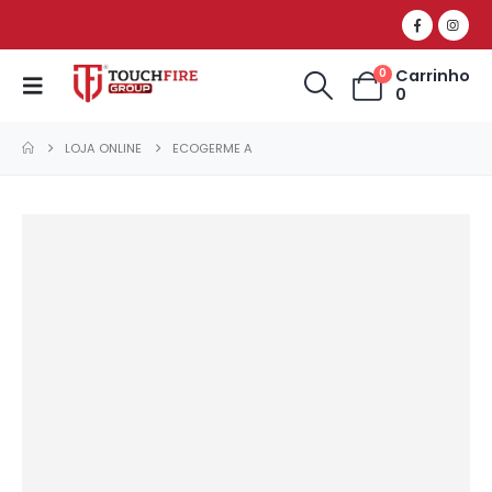
Carrinho
0
0
LOJA ONLINE
ECOGERME A