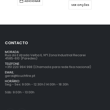
ADICIONAR
VER OPÇÕES
CONTACTO
MORADA:
Rua da Estrada Velha II, Nº1 Zona Industrial Recarei
4585-610 (Paredes)
TELEFONE:
+351 220 994 998 (Chamada para rede fixa nacional)
EMAIL:
geral@touchfire.pt
HORÁRIO:
Seg - Sex: 9:00h - 12:30h | 14:00h - 18:30h
Sáb: 9:00h - 13:00h