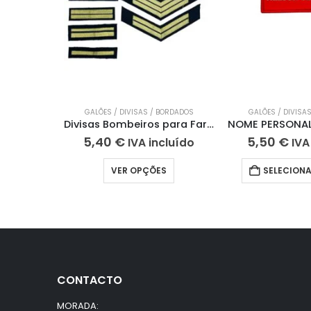
GALÕES / DIVISAS / BORDADOS
GALÕES / DIVISA
Divisas Bombeiros para Farda nº1
5,40
€
5,50
€
IVA incluído
IVA
VER OPÇÕES
SELECION
CONTACTO
MORADA: