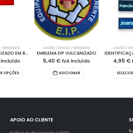
S / BORDADOS
GALÕES / DIVISAS / BORDADOS
GALÕES / DI
NOME PERSONALIZADO EM BORRACHA
EMBLEMA EIP VULCANIZADO
5,40
€
4,95
€
 incluído
IVA incluído
AR OPÇÕES
ADICIONAR
SELECI
APOIO AO CLIENTE
S
Su
Política de Privacidade e RGPD