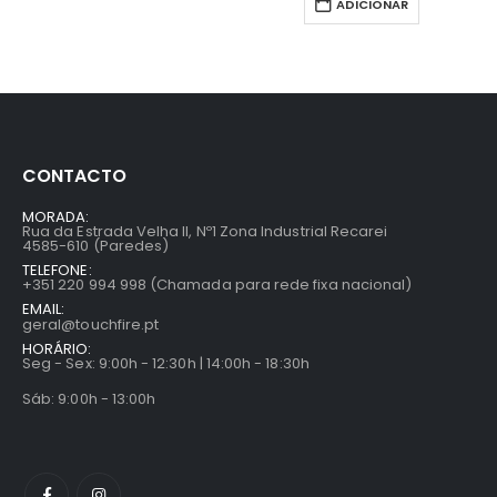
ADICIONAR
CONTACTO
MORADA:
Rua da Estrada Velha II, Nº1 Zona Industrial Recarei
4585-610 (Paredes)
TELEFONE:
+351 220 994 998 (Chamada para rede fixa nacional)
EMAIL:
geral@touchfire.pt
HORÁRIO:
Seg - Sex: 9:00h - 12:30h | 14:00h - 18:30h
Sáb: 9:00h - 13:00h