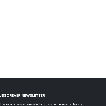
UBSCREVER NEWSLETTER
bscreva a nossa newsletter para ter acesso a todas