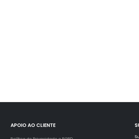
APOIO AO CLIENTE
S
Su
Política de Privacidade e RGPD