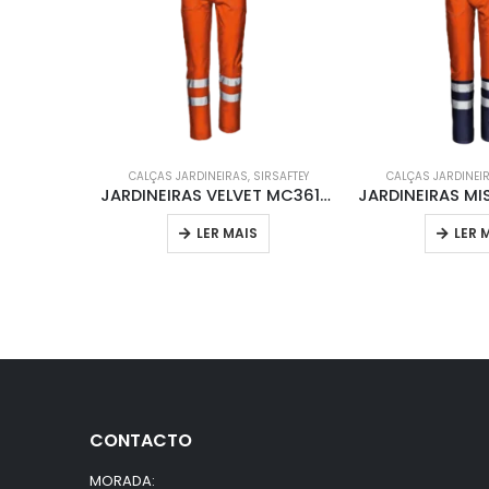
CALÇAS JARDINEIRAS
,
SIRSAFTEY
CALÇAS JARDINEI
JARDINEIRAS VELVET MC3617 E1
LER MAIS
LER 
CONTACTO
MORADA: