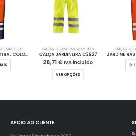
RAS
,
SIRSAFTEY
CALÇAS JARDINEIRAS
,
WORK TEAM
CALÇAS JARD
JARDINEIRAS MISTRAL COLOR MC3524 HD
CALÇA JARDINEIRA C3927
28,71
€
IVA incluído
MAIS
L
VER OPÇÕES
APOIO AO CLIENTE
S
Su
Política de Privacidade e RGPD