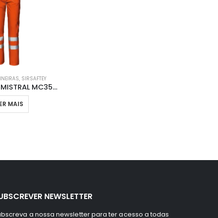
INEIRAS
,
SIRSAFTEY
JARDINEIRAS MISTRAL MC3523 H1
ER MAIS
UBSCREVER NEWSLETTER
bscreva a nossa newsletter para ter acesso a todas