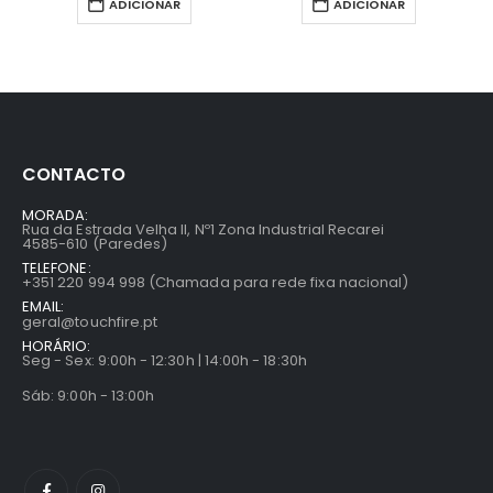
ADICIONAR
ADICIONAR
CONTACTO
MORADA:
Rua da Estrada Velha II, Nº1 Zona Industrial Recarei
4585-610 (Paredes)
TELEFONE:
+351 220 994 998 (Chamada para rede fixa nacional)
EMAIL:
geral@touchfire.pt
HORÁRIO:
Seg - Sex: 9:00h - 12:30h | 14:00h - 18:30h
Sáb: 9:00h - 13:00h