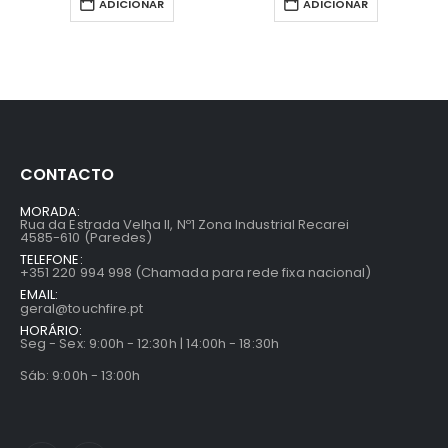
ADICIONAR
ADICIONAR
CONTACTO
MORADA:
Rua da Estrada Velha II, Nº1 Zona Industrial Recarei
4585-610 (Paredes)
TELEFONE:
+351 220 994 998 (Chamada para rede fixa nacional)
EMAIL:
geral@touchfire.pt
HORÁRIO:
Seg - Sex: 9:00h - 12:30h | 14:00h - 18:30h
Sáb: 9:00h - 13:00h