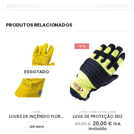
PRODUTOS RELACIONADOS
-57%
ESGOTADO
LUVAS
LUVAS
,
LUVAS
,
LUVAS
,
LUVAS
B
LUVAS DE INÇÊNDIO FLORESTAL (MORAN)
LUVA DE PROTEÇÃO SEIZ
20,00
€
IVA
46,00
€
LER MAIS
incluído