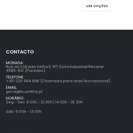
VER OPÇÕES
CONTACTO
MORADA:
Rua da Estrada Velha II, Nº1 Zona Industrial Recarei
4585-610 (Paredes)
TELEFONE:
+351 220 994 998 (Chamada para rede fixa nacional)
EMAIL:
geral@touchfire.pt
HORÁRIO:
Seg - Sex: 9:00h - 12:30h | 14:00h - 18:30h
Sáb: 9:00h - 13:00h