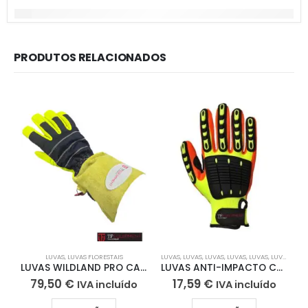
PRODUTOS RELACIONADOS
LUVAS
,
LUVAS FLORESTAIS
LUVAS
,
LUVAS
,
LUVAS
,
LUVAS
,
LUVAS
,
LUVAS
LUVAS WILDLAND PRO CANO LONGO TFEQUIPMENT
LUVAS ANTI-IMPACTO Cat.II A721
79,50
€
17,59
€
IVA incluído
IVA incluído