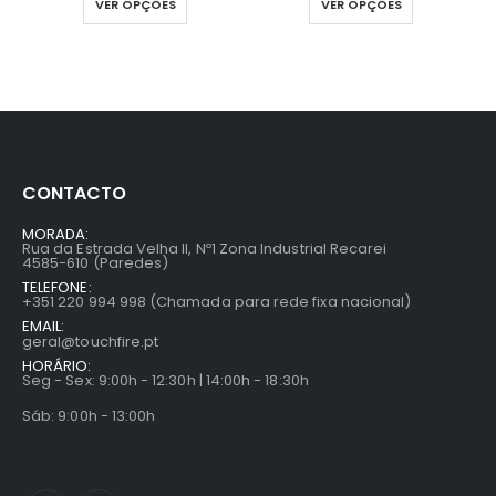
VER OPÇÕES
VER OPÇÕES
CONTACTO
MORADA:
Rua da Estrada Velha II, Nº1 Zona Industrial Recarei
4585-610 (Paredes)
TELEFONE:
+351 220 994 998 (Chamada para rede fixa nacional)
EMAIL:
geral@touchfire.pt
HORÁRIO:
Seg - Sex: 9:00h - 12:30h | 14:00h - 18:30h
Sáb: 9:00h - 13:00h