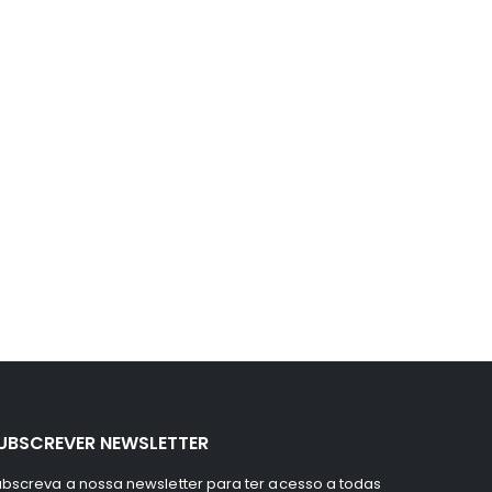
UBSCREVER NEWSLETTER
bscreva a nossa newsletter para ter acesso a todas