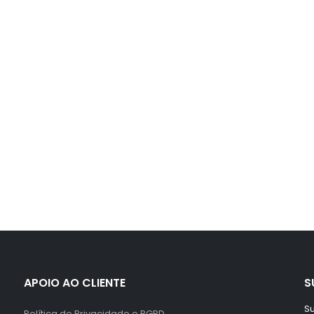
APOIO AO CLIENTE
S
Su
Política de Privacidade e RGPD