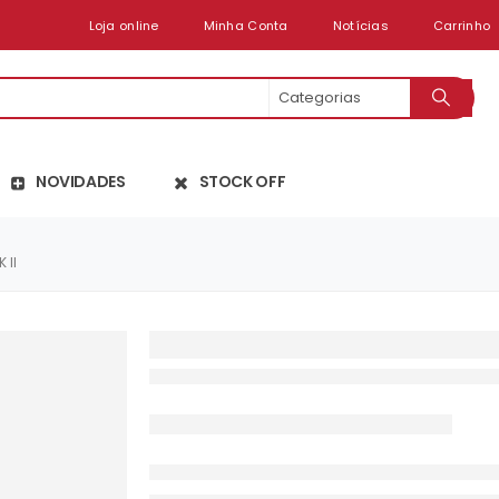
Loja online
Minha Conta
Notícias
Carrinho
NOVIDADES
STOCK OFF
 II