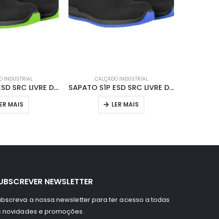
 INDUSTRIAL
CALÇADO INDUSTRIAL
CAL
SAPATO S1P ESD SRC LIVRE DE M 707007L
SAPATO S1P ESD SRC LIVRE DE M 707007B
ER MAIS
LER MAIS
UBSCREVER NEWSLETTER
bscreva a nossa newsletter para ter acesso a todas
s novidades e promoções.