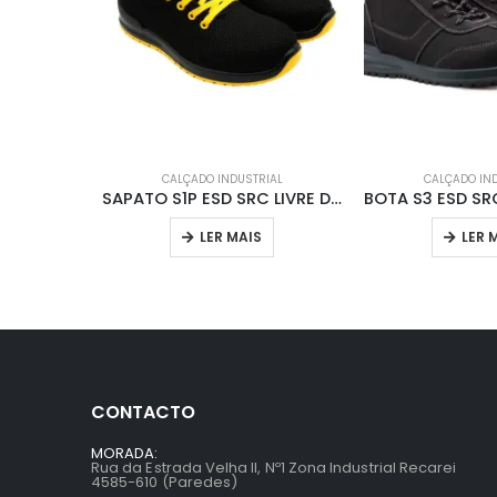
CALÇADO INDUSTRIAL
CALÇADO IN
SAPATO S1P ESD SRC LIVRE DE M 707007Y
LER MAIS
LER 
CONTACTO
MORADA:
Rua da Estrada Velha II, Nº1 Zona Industrial Recarei
4585-610 (Paredes)