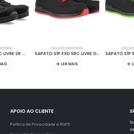
DUSTRIAL
CALÇADO INDUSTRIAL
CALÇADO
BOTA S3 ESD SRC LIVRE DE METAL 707005K
SAPATO S1P ESD SRC LIVRE DE M 707007R
MAIS
LER MAIS
L
APOIO AO CLIENTE
S
Su
Política de Privacidade e RGPD
a