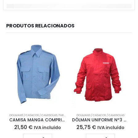
PRODUTOS RELACIONADOS
DOLMANS / CASACOS / CAMISOLAS
,
FARDA DE GALA
DOLMANS / CASACOS / CAMISOLAS
CAMISA MANGA COMPRIDA UNIFORME Nº1 / Nº2
DÓLMAN UNIFORME Nº3 MOD. FLORESTAL
21,50
€
25,75
€
IVA incluído
IVA incluído