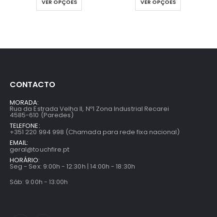
VER OPÇÕES
VER OPÇÕES
CONTACTO
MORADA:
Rua da Estrada Velha II, Nº1 Zona Industrial Recarei
4585-610 (Paredes)
TELEFONE:
+351 220 994 998 (Chamada para rede fixa nacional)
EMAIL:
geral@touchfire.pt
HORÁRIO:
Seg - Sex: 9:00h - 12:30h | 14:00h - 18:30h
Sáb: 9:00h - 13:00h