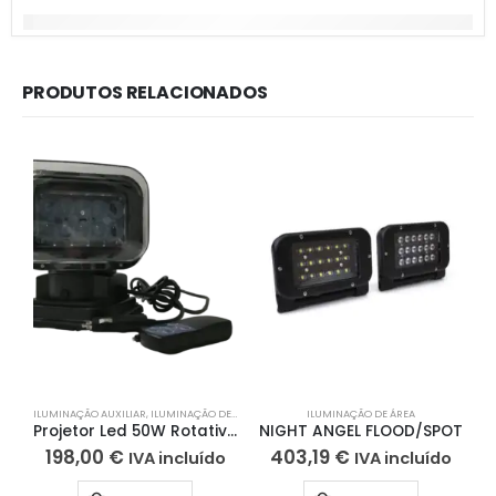
PRODUTOS RELACIONADOS
ILUMINAÇÃO AUXILIAR
,
ILUMINAÇÃO DE ÁREA
ILUMINAÇÃO DE ÁREA
Projetor Led 50W Rotativo c/comando
NIGHT ANGEL FLOOD/SPOT
198,00
€
403,19
€
IVA incluído
IVA incluído