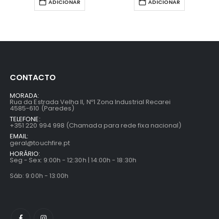
ADICIONAR
ADICIONAR
CONTACTO
MORADA:
Rua da Estrada Velha II, Nº1 Zona Industrial Recarei
4585-610 (Paredes)
TELEFONE:
+351 220 994 998 (Chamada para rede fixa nacional)
EMAIL:
geral@touchfire.pt
HORÁRIO:
Seg - Sex: 9:00h - 12:30h | 14:00h - 18:30h
Sáb: 9:00h - 13:00h