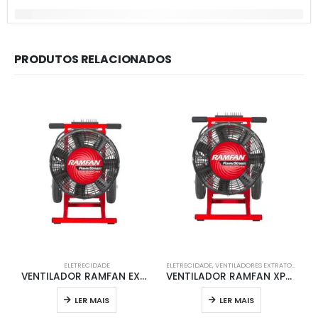
PRODUTOS RELACIONADOS
ELETRECIDADE
ELETRECIDADE
,
VENTILADORES EXTRATORES DE FUMO
VENTILADOR RAMFAN EX400 / EX420 1.5hp PPV elétrico
VENTILADOR RAMFAN XP400 / XP420 1.5 HP (ELÉTRICO)
LER MAIS
LER MAIS