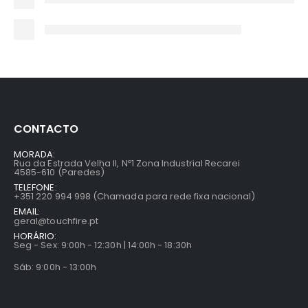
CONTACTO
MORADA:
Rua da Estrada Velha II, Nº1 Zona Industrial Recarei
4585-610 (Paredes)
TELEFONE:
+351 220 994 998 (Chamada para rede fixa nacional)
EMAIL:
geral@touchfire.pt
HORÁRIO:
Seg - Sex: 9:00h - 12:30h | 14:00h - 18:30h
Sáb: 9:00h - 13:00h