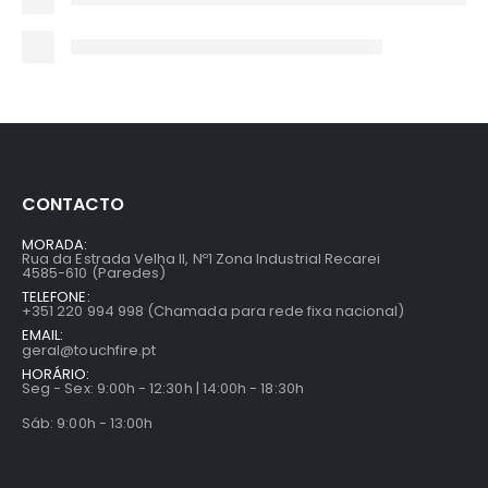
CONTACTO
MORADA:
Rua da Estrada Velha II, Nº1 Zona Industrial Recarei
4585-610 (Paredes)
TELEFONE:
+351 220 994 998 (Chamada para rede fixa nacional)
EMAIL:
geral@touchfire.pt
HORÁRIO:
Seg - Sex: 9:00h - 12:30h | 14:00h - 18:30h
Sáb: 9:00h - 13:00h