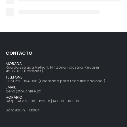
CONTACTO
MORADA:
Rua da Estrada Velha II, Nº1 Zona Industrial Recarei
4585-610 (Paredes)
TELEFONE:
+351 220 994 998 (Chamada para rede fixa nacional)
EMAIL:
geral@touchfire.pt
HORÁRIO:
Seg - Sex: 9:00h - 12:30h | 14:00h - 18:30h
Sáb: 9:00h - 13:00h