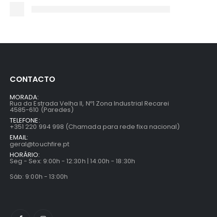
CONTACTO
MORADA:
Rua da Estrada Velha II, Nº1 Zona Industrial Recarei
4585-610 (Paredes)
TELEFONE:
+351 220 994 998 (Chamada para rede fixa nacional)
EMAIL:
geral@touchfire.pt
HORÁRIO:
Seg - Sex: 9:00h - 12:30h | 14:00h - 18:30h
Sáb: 9:00h - 13:00h