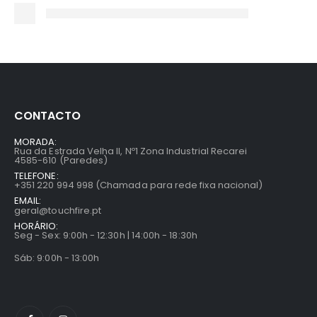
CONTACTO
MORADA:
Rua da Estrada Velha II, Nº1 Zona Industrial Recarei
4585-610 (Paredes)
TELEFONE:
+351 220 994 998 (Chamada para rede fixa nacional)
EMAIL:
geral@touchfire.pt
HORÁRIO:
Seg - Sex: 9:00h - 12:30h | 14:00h - 18:30h
Sáb: 9:00h - 13:00h