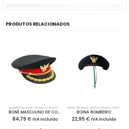
PRODUTOS RELACIONADOS
BOMBEIROS
,
BONÉ / BIVAQUE / BOINA / GORRO
BONÉ / BIVAQUE / BOINA / GORRO
,
FARDA DE GALA
,
FARDA DE GALA
BONÉ MASCULINO DE COMANDO
BOINA BOMBEIRO
C
84,75
€
22,95
€
IVA incluído
IVA incluído