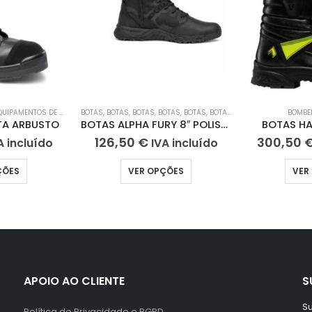
O
IPAMENTOS DE PROTEÇÃO INDIVIDUAL (EPI)
,
BOTAS DE TRABALHO
BOTAS
,
BOTAS
,
BOTAS
,
BOTAS
,
BOTAS
,
BOTAS
,
BOTAS
,
BOTAS DE TRA
BOMBE
TA ARBUSTO
BOTAS ALPHA FURY 8″ POLISHABLE TOE SIDE-ZIP
BOTAS HAI
126,50
€
300,50
A incluído
IVA incluído
ÇÕES
VER OPÇÕES
VER
APOIO AO CLIENTE
S
Su
Política de Privacidade e RGPD