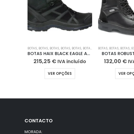
BOTAS
,
BOTAS
,
BOTAS
,
BOTAS
,
BOTAS
,
BOTAS
,
BOTAS
BOTAS
,
BOTAS DE TRABALH
,
BOTAS
,
BOTAS
,
EQU
BOTAS HAIX BLACK EAGLE ATHLETIC ZIP 2.0
BOTAS ROBUS
215,25
€
132,00
€
IVA incluído
IV
VER OPÇÕES
VER OP
CONTACTO
MORADA: