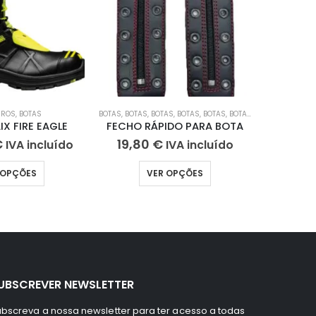
BALHO
IROS
,
BOTAS
,
BOTAS DE TRABALHO
BOTAS
,
BOTAS
,
BOTAS
,
BOTAS
,
BOTAS
,
BOTAS
,
BOTAS
BOMBEIROS
,
BOTAS DE
,
B
X FIRE EAGLE
FECHO RÁPIDO PARA BOTA
€
19,80
€
66,0
IVA incluído
IVA incluído
 OPÇÕES
VER OPÇÕES
UBSCREVER NEWSLETTER
bscreva a nossa newsletter para ter acesso a todas