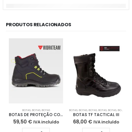
PRODUTOS RELACIONADOS
BOTAS
,
BOTAS
,
BOTAS
BOTAS
,
BOTAS
,
BOTAS
,
BOTAS
,
BOTAS
,
BOTAS
,
BO
B
BOTAS DE PROTEÇÃO COM ALTA VISIBILIDADE
BOTAS TF TACTICAL III
59,50
€
68,00
€
IVA incluído
IVA incluído