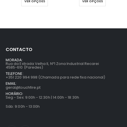
VER OPÇÕES
VER OPÇÕES
CONTACTO
MORADA:
Rua da Estrada Velha II, Nº1 Zona Industrial Recarei
4585-610 (Paredes)
TELEFONE:
+351 220 994 998 (Chamada para rede fixa nacional)
EMAIL:
geral@touchfire.pt
HORÁRIO:
Seg - Sex: 9:00h - 12:30h | 14:00h - 18:30h
Sáb: 9:00h - 13:00h