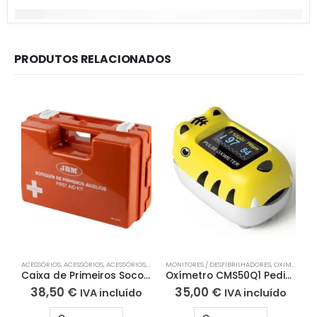
PRODUTOS RELACIONADOS
ACESSÓRIOS
,
ACESSÓRIOS
,
ACESSÓRIOS
,
KIT PRIMEIROS SOCORROS
MONITORES / DESFIBRILHADORES
,
OXIMETRO
EL
Caixa de Primeiros Socorros Para Montagem em Parede
Oxímetro CMS50Q1 Pediátrico
38,50
€
35,00
€
IVA incluído
IVA incluído