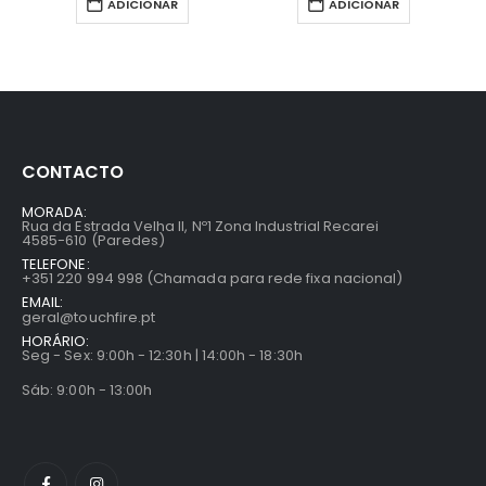
ADICIONAR
ADICIONAR
CONTACTO
MORADA:
Rua da Estrada Velha II, Nº1 Zona Industrial Recarei
4585-610 (Paredes)
TELEFONE:
+351 220 994 998 (Chamada para rede fixa nacional)
EMAIL:
geral@touchfire.pt
HORÁRIO:
Seg - Sex: 9:00h - 12:30h | 14:00h - 18:30h
Sáb: 9:00h - 13:00h