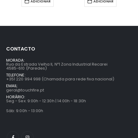
ADICIONAR
ADICIONAR
CONTACTO
MORADA:
Rua da Estrada Velha II, Nº1 Zona Industrial Recarei
4585-610 (Paredes)
TELEFONE:
+351 220 994 998 (Chamada para rede fixa nacional)
EMAIL:
geral@touchfire.pt
HORÁRIO:
Seg - Sex: 9:00h - 12:30h | 14:00h - 18:30h
Sáb: 9:00h - 13:00h