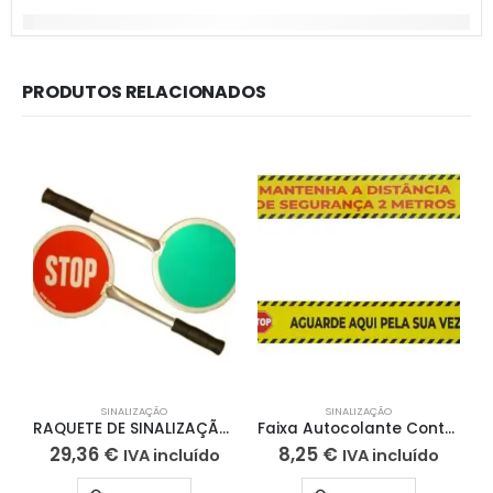
PRODUTOS RELACIONADOS
SINALIZAÇÃO
SINALIZAÇÃO
M
RAQUETE DE SINALIZAÇÃO STOP
Faixa Autocolante Controlo Distâncias
29,36
€
8,25
€
IVA incluído
IVA incluído