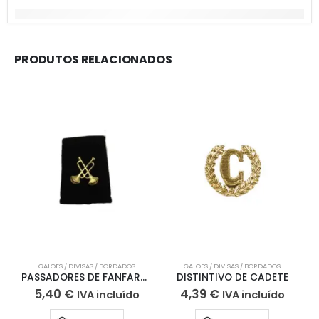
PRODUTOS RELACIONADOS
GALÕES / DIVISAS / BORDADOS
GALÕES / DIVISAS / BORDADOS
F
PASSADORES DE FANFARRA
DISTINTIVO DE CADETE
5,40
€
4,39
€
IVA incluído
IVA incluído