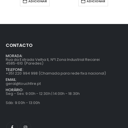
ADICIONAR
ADICIONAR
CONTACTO
MORADA:
Rua da Estrada Velha II, Nº1 Zona Industrial Recarei
4585-610 (Paredes)
TELEFONE:
+351 220 994 998 (Chamada para rede fixa nacional)
EMAIL:
geral@touchfire.pt
HORÁRIO:
Seg - Sex: 9:00h - 12:30h | 14:00h - 18:30h
Sáb: 9:00h - 13:00h