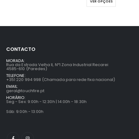
VER OPÇÕES
CONTACTO
MORADA:
Rua da Estrada Velha II, Nº1 Zona Industrial Recarei
4585-610 (Paredes)
TELEFONE:
+351 220 994 998 (Chamada para rede fixa nacional)
EMAIL:
geral@touchfire.pt
HORÁRIO:
Seg - Sex: 9:00h - 12:30h | 14:00h - 18:30h
Sáb: 9:00h - 13:00h