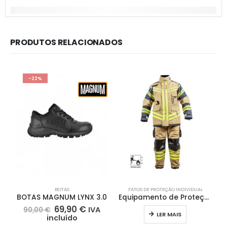
PRODUTOS RELACIONADOS
-22%
BOTAS
FATOS DE PROTEÇÃO INDIVIDUAL
BOTAS MAGNUM LYNX 3.0
Equipamento de Proteção Individual Estrutural FYRPRO® XTREME PRO Design
69,90
€
IVA
90,00
€
LER MAIS
incluído