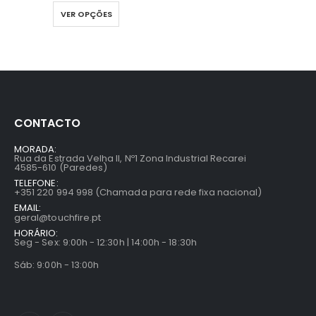
VER OPÇÕES
CONTACTO
MORADA:
Rua da Estrada Velha II, Nº1 Zona Industrial Recarei
4585-610 (Paredes)
TELEFONE:
+351 220 994 998 (Chamada para rede fixa nacional)
EMAIL:
geral@touchfire.pt
HORÁRIO:
Seg - Sex: 9:00h - 12:30h | 14:00h - 18:30h
Sáb: 9:00h - 13:00h