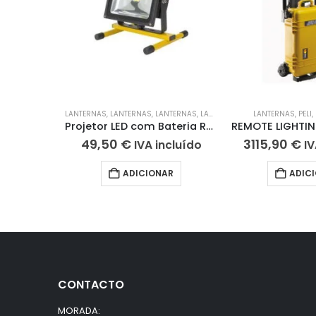
LANTERNAS
,
LANTERNAS
,
LANTERNAS
,
LANTERNAS
,
LANTERNAS
LANTERNAS
,
LANTE
,
PELI
,
Projetor LED com Bateria Recarregavel 20W IP65
49,50
€
3115,90
€
IVA incluído
IV
ADICIONAR
ADIC
CONTACTO
MORADA: