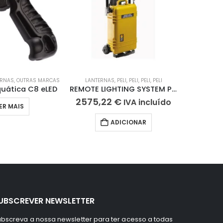
ERNAS
,
OUTRAS MARCAS
LANTERNAS
,
PELI
,
PELI
,
PELI
,
PELI
LANTERNAS
,
L
uática C8 eLED
REMOTE LIGHTING SYSTEM PELI 9460 RS
Lantern
2575,22
€
59,5
IVA incluído
ER MAIS
ADICIONAR
UBSCREVER NEWSLETTER
bscreva a nossa newsletter para ter acesso a todas