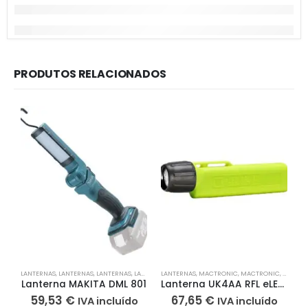
PRODUTOS RELACIONADOS
LANTERNAS
,
LANTERNAS
,
LANTERNAS
,
LANTERNAS
LANTERNAS
,
LANTERNAS
,
MACTRONIC
,
LANTERNAS
,
MACTRONIC
,
LANTERNAS
,
,
MACTR
LANTE
A
Lanterna MAKITA DML 801
Lanterna UK4AA RFL eLED EX 0
59,53
€
67,65
€
IVA incluído
IVA incluído