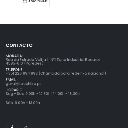
ADICIONAR
CONTACTO
MORADA:
Rua da Estrada Velha II, Nº1 Zona Industrial Recarei
4585-610 (Paredes)
TELEFONE:
+351 220 994 998 (Chamada para rede fixa nacional)
EMAIL:
geral@touchfire.pt
HORÁRIO:
Seg - Sex: 9:00h - 12:30h | 14:00h - 18:30h
Sáb: 9:00h - 13:00h