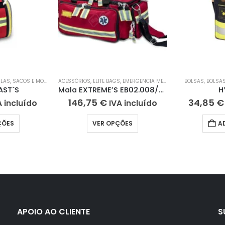
OCORROS
ILAS
,
SACOS E MOCHILAS
,
SACOS E MOCHILAS
ACESSÓRIOS
,
ELITE BAGS
,
EMERGENCIA MEDICA
,
EMERGÊNCIA MEDI
BOLSAS
,
BOLSA
AST`S
Mala EXTREME’S EB02.008/EB02.009
H
146,75
€
34,85
€
A incluído
IVA incluído
ÇÕES
VER OPÇÕES
A
APOIO AO CLIENTE
S