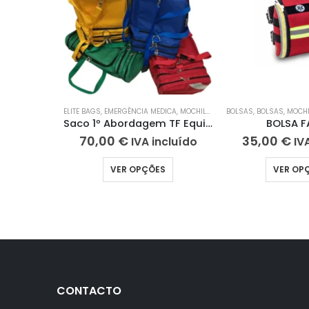
ELITE BAGS
,
EMERGÊNCIA MEDICA
,
MOCHILAS
,
MOCHILAS PRIMEIROS S
BOLSAS
,
BOLSAS
,
MOCH
Saco 1º Abordagem TF Equipment
BOLSA F
70,00
€
35,00
€
IVA incluído
IV
VER OPÇÕES
VER OP
CONTACTO