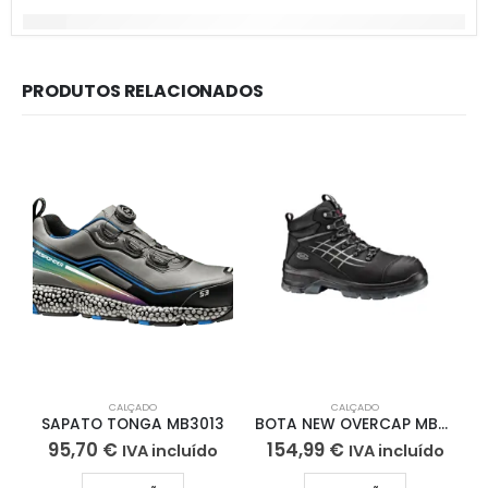
PRODUTOS RELACIONADOS
CALÇADO
CALÇADO
B
SAPATO TONGA MB3013
BOTA NEW OVERCAP MB2813
95,70
€
154,99
€
IVA incluído
IVA incluído