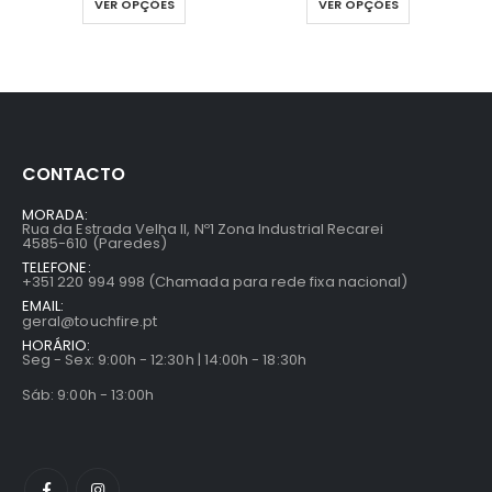
VER OPÇÕES
VER OPÇÕES
CONTACTO
MORADA:
Rua da Estrada Velha II, Nº1 Zona Industrial Recarei
4585-610 (Paredes)
TELEFONE:
+351 220 994 998 (Chamada para rede fixa nacional)
EMAIL:
geral@touchfire.pt
HORÁRIO:
Seg - Sex: 9:00h - 12:30h | 14:00h - 18:30h
Sáb: 9:00h - 13:00h