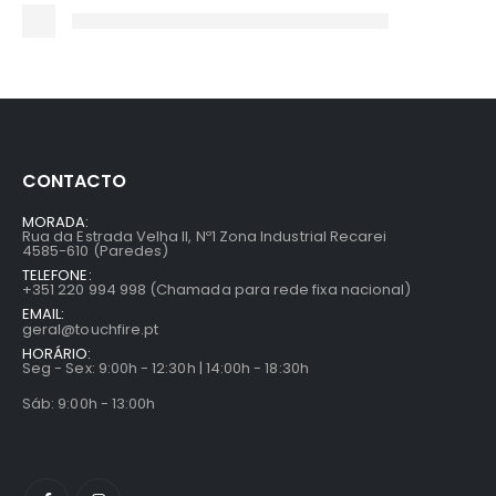
CONTACTO
MORADA:
Rua da Estrada Velha II, Nº1 Zona Industrial Recarei
4585-610 (Paredes)
TELEFONE:
+351 220 994 998 (Chamada para rede fixa nacional)
EMAIL:
geral@touchfire.pt
HORÁRIO:
Seg - Sex: 9:00h - 12:30h | 14:00h - 18:30h
Sáb: 9:00h - 13:00h