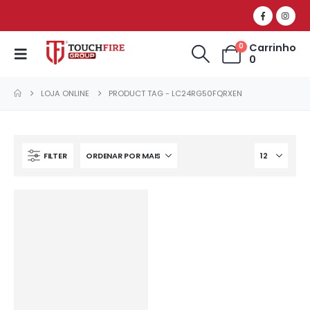
Carrinho
0
0
LOJA ONLINE
PRODUCT TAG -
LC24RG50FQRXEN
FILTER