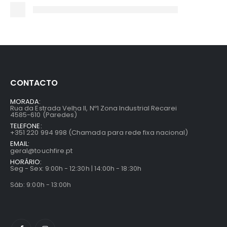
CONTACTO
MORADA:
Rua da Estrada Velha II, Nº1 Zona Industrial Recarei
4585-610 (Paredes)
TELEFONE:
+351 220 994 998 (Chamada para rede fixa nacional)
EMAIL:
geral@touchfire.pt
HORÁRIO:
Seg - Sex: 9:00h - 12:30h | 14:00h - 18:30h
Sáb: 9:00h - 13:00h