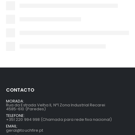
CONTACTO
MORADA:
Rua da Estrada Velha II, Nº1 Zona Industrial Recarei
4585-610 (Paredes)
TELEFONE:
+351 220 994 998 (Chamada para rede fixa nacional)
EMAIL:
geral@touchfire.pt