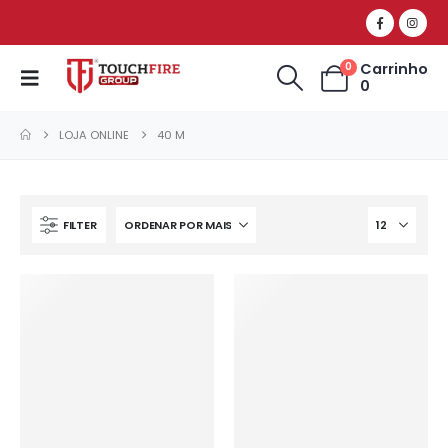
Carrinho
0
0
LOJA ONLINE
40 M
FILTER